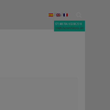
/
/
971 480 704 / 652 88 25 10
info@tubarcoenmenorca.com
a