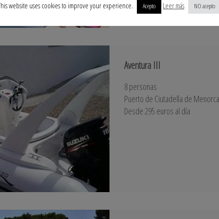
This website uses cookies to improve your experience.
Leer más
Acepto
NO acepto
Aventura III
8 personas
Puerto de Ciutadella de Menorc
Desde 295 euros al día