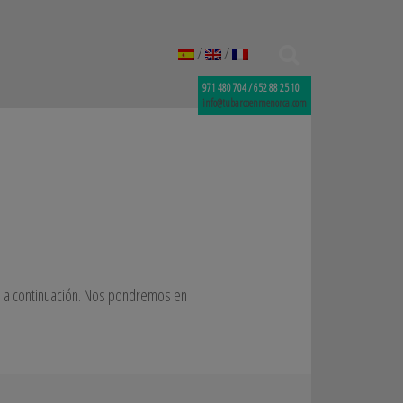
/
/
971 480 704 / 652 88 25 10
info@tubarcoenmenorca.com
ás a continuación. Nos pondremos en