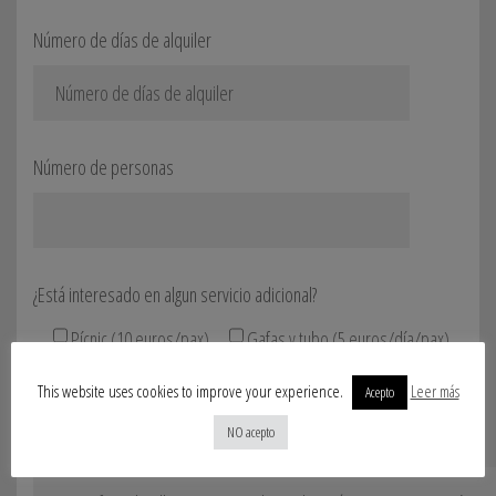
Número de días de alquiler
Número de personas
¿Está interesado en algun servicio adicional?
Pícnic (10 euros/pax)
Gafas y tubo (5 euros/día/pax)
Nevera de 40 litro (5 euros/día)
This website uses cookies to improve your experience.
Leer más
Acepto
NO acepto
Comentarios: