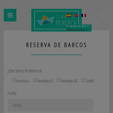
/
/
971 480 704 / 652 88 25 10
info@tubarcoenmenorca.com
RESERVA DE BARCOS
¿Que barco le interesa?
Aventura
Aventura II
Aventura III
Smile
Fecha: